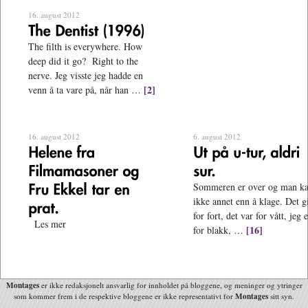
16. august 2012
The filth is everywhere. How
deep did it go? Right to the
nerve. Jeg visste jeg hadde en
[2]
venn å ta vare på, når han …
16. august 2012
6. august 2012
Sommeren er over og man ka
ikke annet enn å klage. Det g
for fort, det var for vått, jeg e
Les mer
[16]
for blakk, …
Montages
er ikke redaksjonelt ansvarlig for innholdet på bloggene, og meninger og ytringer
Montages
som kommer frem i de respektive bloggene er ikke representativt for
sitt syn.