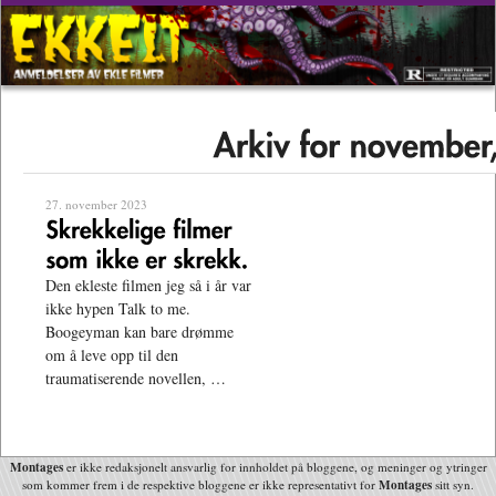
27. november 2023
Den ekleste filmen jeg så i år var
ikke hypen Talk to me.
Boogeyman kan bare drømme
om å leve opp til den
traumatiserende novellen, …
Montages
er ikke redaksjonelt ansvarlig for innholdet på bloggene, og meninger og ytringer
Montages
som kommer frem i de respektive bloggene er ikke representativt for
sitt syn.