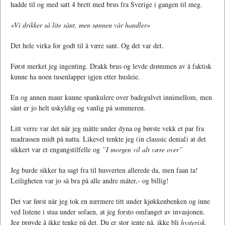
hadde til og med satt 4 brett med brus fra Sverige i gangen til meg.
«Vi drikker så lite sånt, men sønnen vår handler»
Det hele virka for godt til å være sant. Og det var det.
Først merket jeg ingenting. Drakk brus og levde drømmen av å faktisk
kunne ha noen tusenlapper igjen etter husleie.
En og annen maur kunne spankulere over badegulvet innimellom, men
sånt er jo helt uskyldig og vanlig på sommeren.
Litt verre var det når jeg måtte under dyna og børste vekk et par fra
madrassen midt på natta. Likevel tenkte jeg (in classsic denial) at det
sikkert var et engangstilfelle og
”I morgen vil alt være over”
Jeg burde sikker ha sagt fra til husverten allerede da, men faan ta!
Leiligheten var jo så bra på alle andre måter,- og billig!
Det var først når jeg tok en nærmere titt under kjøkkenbenken og inne
ved listene i stua under sofaen, at jeg forsto omfanget av invasjonen.
Jeg prøvde å ikke tenke på det. Du er stor jente nå, ikke bli
hysterisk.