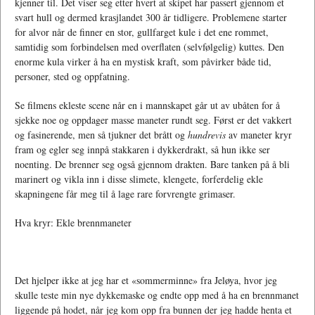
kjenner til. Det viser seg etter hvert at skipet har passert gjennom et
svart hull og dermed krasjlandet 300 år tidligere. Problemene starter
for alvor når de finner en stor, gullfarget kule i det ene rommet,
samtidig som forbindelsen med overflaten (selvfølgelig) kuttes. Den
enorme kula virker å ha en mystisk kraft, som påvirker både tid,
personer, sted og oppfatning.
Se filmens ekleste scene når en i mannskapet går ut av ubåten for å
sjekke noe og oppdager masse maneter rundt seg. Først er det vakkert
og fasinerende, men så tjukner det brått og
hundrevis
av maneter kryr
fram og egler seg innpå stakkaren i dykkerdrakt, så hun ikke ser
noenting. De brenner seg også gjennom drakten. Bare tanken på å bli
marinert og vikla inn i disse slimete, klengete, forferdelig ekle
skapningene får meg til å lage rare forvrengte grimaser.
Hva kryr: Ekle brennmaneter
Det hjelper ikke at jeg har et «sommerminne» fra Jeløya, hvor jeg
skulle teste min nye dykkemaske og endte opp med å ha en brennmanet
liggende på hodet, når jeg kom opp fra bunnen der jeg hadde henta et