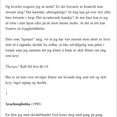
Og hvorfor reagerer jeg så sterkt? Er det fraværet av kontroll som
stresser meg? Det kaotiske, uberegnelige? At ting kan gå over styr eller
bare fortsette i loop. Det invaderende kanskje? At noe bare kan ta seg
til rette i mitt hjem eller på de mest intime steder. At det så lett kan
frarøve en trygghetsfølelse.
Dere som ”kjenner” meg, vet at jeg har viet enormt store deler av livet
mitt til å oppsøke skrekk fra soffan, så like selvfølgelig som pølse i
lompe sopa jeg sammen det jeg klarte å finne av ekle filmer om ting
som kryr.
Therapy?
Kall det hva du vil.
Her er en liste over utvalgte filmer om levende ting som rett og slett
kryr, lager ugang og skrekk.
1.
Arachnophobia
.(1990)
En film jeg med skrekkblandet fryd koser meg med gang på gang.