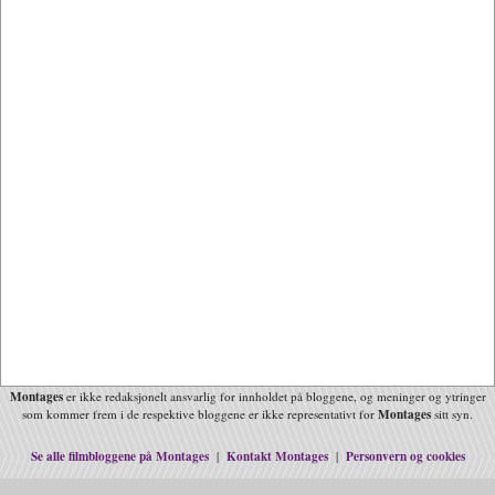
Montages
er ikke redaksjonelt ansvarlig for innholdet på bloggene, og meninger og ytringer
Montages
som kommer frem i de respektive bloggene er ikke representativt for
sitt syn.
Se alle filmbloggene på Montages
Kontakt Montages
Personvern og cookies
|
|