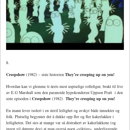
8.
Creepshow
They’re creeping up on you!
(1982) – siste historien
Hvordan kan vi glemme ti-årets mest uspiselige rollefigur, brakt til live
av E.G Marshall som den paranoide hypokonderen Uppson Pratt i den
Creepshow
They’re creeping up on you!
siste episoden i
(1982)
En mann lever isolert i en steril leilighet og avskyr både innsekter og
folk. Plutselig begynner det å dukke opp fler og fler kakerlakker i
leiligheten. Det sies at mange var så distrahert av kakerlakkene (og
ingen vil dømme deg) at man overså noen «viktige», underliggende