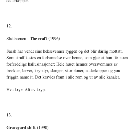
edderkopper.
12.
The craft
Sluttscenen i
(1996)
Sarah har vendt sine heksevenner ryggen og det blir dårlig mottatt.
Som straff kastes en forbannelse over henne, som gjør at hun får noen
forferdelige hallusinasjoner; Hele huset hennes oversvømmes av
insekter, larver, krypdyr, slanger, skorpioner, edderkopper og you
friggin name it. Det kravles fram i alle rom og ut av alle kanaler.
Hva kryr: Alt av kryp.
13.
Graveyard shift
(1990)