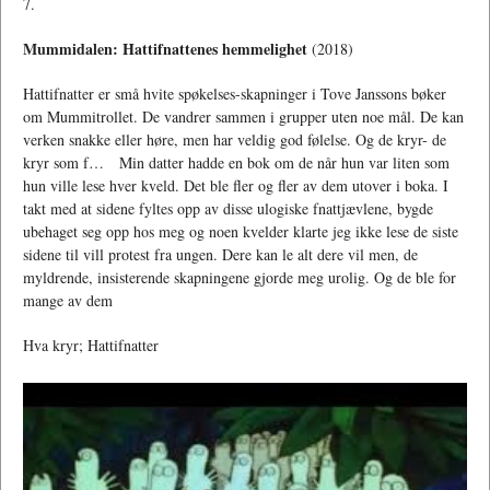
7.
Mummidalen: Hattifnattenes hemmelighet
(2018)
Hattifnatter er små hvite spøkelses-skapninger i Tove Janssons bøker
om Mummitrollet. De vandrer sammen i grupper uten noe mål. De kan
verken snakke eller høre, men har veldig god følelse. Og de kryr- de
kryr som f… Min datter hadde en bok om de når hun var liten som
hun ville lese hver kveld. Det ble fler og fler av dem utover i boka. I
takt med at sidene fyltes opp av disse ulogiske fnattjævlene, bygde
ubehaget seg opp hos meg og noen kvelder klarte jeg ikke lese de siste
sidene til vill protest fra ungen. Dere kan le alt dere vil men, de
myldrende, insisterende skapningene gjorde meg urolig. Og de ble for
mange av dem
Hva kryr; Hattifnatter