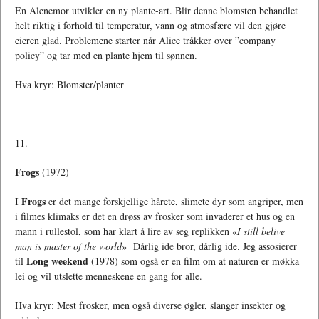
En Alenemor utvikler en ny plante-art. Blir denne blomsten behandlet
helt riktig i forhold til temperatur, vann og atmosfære vil den gjøre
eieren glad. Problemene starter når Alice tråkker over ”company
policy” og tar med en plante hjem til sønnen.
Hva kryr: Blomster/planter
11.
Frogs
(1972)
Frogs
I
er det mange forskjellige hårete, slimete dyr som angriper, men
i filmes klimaks er det en drøss av frosker som invaderer et hus og en
mann i rullestol, som har klart å lire av seg replikken «
I still belive
man is master of the world
» Dårlig ide bror, dårlig ide. Jeg assosierer
Long weekend
til
(1978) som også er en film om at naturen er møkka
lei og vil utslette menneskene en gang for alle.
Hva kryr: Mest frosker, men også diverse øgler, slanger insekter og