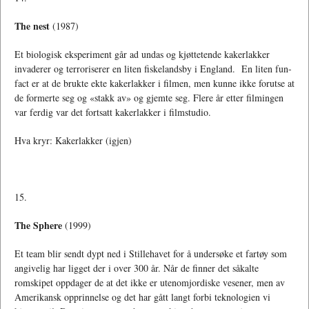
The nest
(1987)
Et biologisk eksperiment går ad undas og kjøttetende kakerlakker
invaderer og terroriserer en liten fiskelandsby i England. En liten fun-
fact er at de brukte ekte kakerlakker i filmen, men kunne ikke forutse at
de formerte seg og «stakk av» og gjemte seg. Flere år etter filmingen
var ferdig var det fortsatt kakerlakker i filmstudio.
Hva kryr: Kakerlakker (igjen)
15.
The Sphere
(1999)
Et team blir sendt dypt ned i Stillehavet for å undersøke et fartøy som
angivelig har ligget der i over 300 år. Når de finner det såkalte
romskipet oppdager de at det ikke er utenomjordiske vesener, men av
Amerikansk opprinnelse og det har gått langt forbi teknologien vi