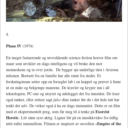
4.
Phase IV
(1974)
En meget fasinerende og urovekkende science-fiction horror film om
maur som utvikler en slags intelligens og vil bruke den mot
menneskene og ta over jorda. De bygger sju underlige tårn i Arizona
ørkenen. Bortsett fra en familie har alle rømt fra stedet. Et
forskningsteam setter opp en forseglet lab i en kuppel og prøver å finne
ut en måte og bekjempe maurene. De kravler og kryper inn i all
teknologien, PC-ene og utsyret og ødelegger det fra innsiden. De leser
også tanker, eller rettere sagt
føler
dine tanker før du i det hele tatt har
tenkt det selv. De virker også å ha en slags immunitet. Dette er en film
Exorcist
med et eksperimentelt preg, som får meg til å tenke på
Heretic
. Litt sånn syre-aktig. Ligner litt på en musikkvideo fra tidlig
Empire of the
nitti-tallet innimellom. Filmen er inspirert av novellen «