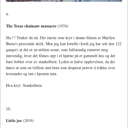
9.
The Texas chainsaw massacre
(1974)
Hæ??
Tenker du nå. Det eneste som kryr i denne filmen er Marilyn
Burns’s piercende skrik. Men jeg kan fortelle (fordi jeg har sett den 122
ganger) at det er en ørliten scene, som fullstendig ruinerer meg
innvendig, hvor det filmes opp i et hjørne på et gammelt hus og det
bare bobler over av stankelbein. Lyden er halve opplevelsen, da det
høres ut som en trillion små bein som desperat prøver å tråkke over
hverandre og inn i hjernen min.
Hva kryr: Stankelbein
10.
Little joe
(2019)