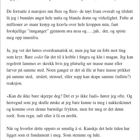
De fortsatte å marsjere inn flere og flere- de tøyt fram overalt og tilslutt
lå jeg i bunnløs angst hele natta og blanda drøm og virkelighet. Følte at
millioner av maur krøyp og kravla over hele kroppen min, fant
forskjellige ”innganger” gjennom øra nesa og…..jah.. der, og spiste
meg opp innenfra.
Ja, jeg vet det høres overdramatisk ut, men jeg har en fobi mot ting
som kryr. Bare
ordet
får det til å krible i fingra og klø i magan. Jeg kan
regelrett lammes av skrekk hvis jeg plutselig ser masse maur eller
larver på samme sted. Noen ganger er det så ille at bare masse prikker
på samme sted, utslett, strøssel, eller sopp kan skape samme (tullete?)
reaksjon.
«Kan du ikke bare skjerpe deg? Det er jo ikke faali» hører jeg ofte. Og
herregud som jeg skulle ønske at jeg bare kunne ta meg i nakkeskinnet
og komme over denne barnslige frykten, men for meg er det dønn
reelt. Som regn, sult eller å få en ørefik.
Når og hvorfor dette oppsto er umulig å si. Kanskje det hele tiden har
ligget som et fundament i meg. Som stemme og lukt.