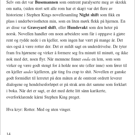
Busemannen
Selv om det var
som omtrent paralyserte meg av skrekk
om natta, (siden stort sett alle rom har et skap) var det flere av
Night shift
historiene i Stephen Kings novellesamling
som fikk en
plass i underbevisstheten min, som en liten mørk flekk på hjernen. En
Graveyard shift
Hundevakt
av disse var
, eller
som den heter på
norsk. Novellen handler om noen arbeidere som får i oppgave å gjøre
rent og rydde nede i en kjeller, som ingen har vært på mange år. Det
sies også å være rotter der. Det er mildt sagt en underdrivelse. De tyter
fram fra hjørnene og virker å formere seg fra minutt til minutt, og ikke
nok med det, noen flyr. Når mennene finner
enda
en lem, som som
virker og være godt stengt for å holde noe ute (eller inne) som fører til
en kjeller
under
kjelleren, går ting fra crap to shit. Novellen er ganske
godt formidlet til lerretet på den måten at de omtrent ordrett leverer
dialogene og hendelsesforløpet er på strak arm det samme som forklart
i boka. Når det er sagt, er det med dette litt sånn karikerte,
overforklarende kårni Stephen King preget.
Hva kryr: Rotter. Med og uten vinger.
14.