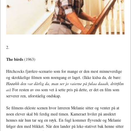
2.
The birds
(1963)
Hitchcocks fjærkre-scenario som for mange er den mest minneverdige
og skrekkelige filmen som noengang er laget. (Ikke kidsa da, de bare:
Høøøhh den var dårlig da, man
ser jo vaierne på fulaa daaah, drittfilm
as
) For resten av oss som vet å sette pris på dette, er det en film som
serverer ren, uforståelig ondskap.
Se filmens ekleste scenen hvor læreren Melanie sitter og venter på at
noen elever skal bli ferdig med timen. Kameraet hviler på ansiktet
hennes når hun tar seg en røyk. En fugl kommer flyvende og Melanie
følger den med blikket. Når den lander på leke-stativet bak henne sitter